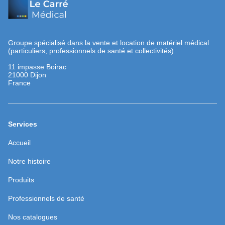
Groupe spécialisé dans la vente et location de matériel médical
(particuliers, professionnels de santé et collectivités)
11 impasse Boirac
21000 Dijon
France
Services
(ouvre
Accueil
dans
une
(ouvre
Notre histoire
nouvelle
dans
fenêtre)
une
(ouvre
Produits
nouvelle
dans
fenêtre)
une
(ouvre
Professionnels de santé
nouvelle
dans
fenêtre)
une
(ouvre
Nos catalogues
nouvelle
dans