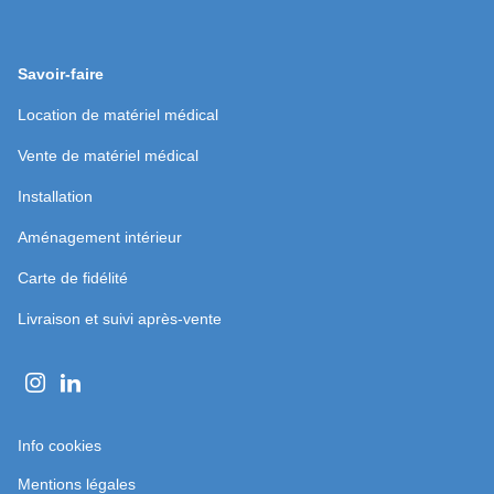
fenêtre)
une
nouvelle
fenêtre)
Savoir-faire
Location de matériel médical
Vente de matériel médical
Installation
Aménagement intérieur
Carte de fidélité
Livraison et suivi après-vente
Aller
Aller
sur
sur
(ouvre
Info cookies
la
la
dans
page
page
(ouvre
Mentions légales
une