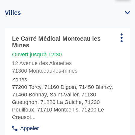
proximité
trouver
point
Postal
un
de
Villes
point
vent
de
Le
vente
Carr
Appuyer
Le
Médi
Le Carré Médical Montceau les
Point
sur
Carré
Plus
Mines
Médical
de
la
d'opt
vente
touche
Ouvert jusqu'à 12:30
:
ENTRÉE
12 Avenue des Alouettes
pour
71300 Montceau-les-mines
obtenir
Zones
de
77200 Torcy, 71160 Digoin, 71450 Blanzy,
plus
71460 Bonnay, Saint-Vallier, 71130
amples
Gueugnon, 71220 La Guiche, 71230
informations
Pouilloux, 71710 Montcenis, 71200 Le
Creusot...
Appeler
Afficher