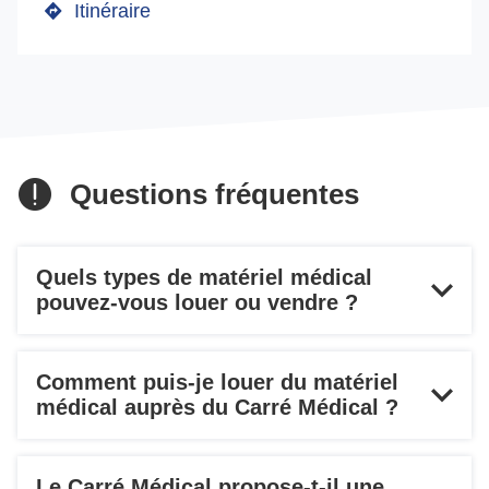
le
Itinéraire
jusqu'au
numéro
point
de
téléphone
de
du
vente
point
Le
de
Carré
vente
Médical
Questions fréquentes
Le
Montceau
Carré
Médical
les
Montceau
Mines
Quels types de matériel médical
les
pouvez-vous louer ou vendre ?
Mines
Comment puis-je louer du matériel
médical auprès du Carré Médical ?
Le Carré Médical propose-t-il une